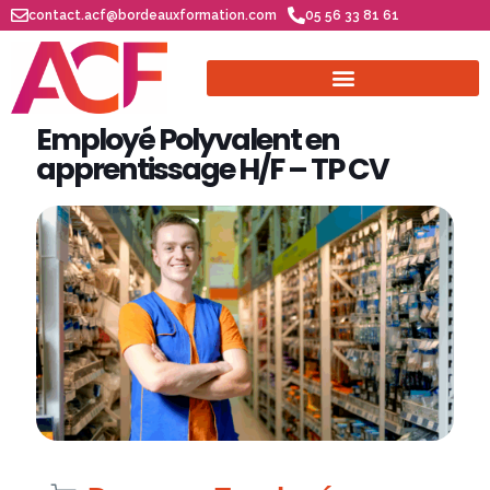
contact.acf@bordeauxformation.com
05 56 33 81 61
Employé Polyvalent en
apprentissage H/F – TP CV