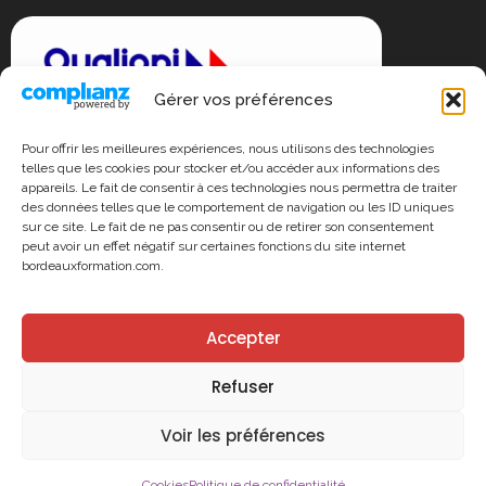
Gérer vos préférences
Pour offrir les meilleures expériences, nous utilisons des technologies
telles que les cookies pour stocker et/ou accéder aux informations des
appareils. Le fait de consentir à ces technologies nous permettra de traiter
des données telles que le comportement de navigation ou les ID uniques
sur ce site. Le fait de ne pas consentir ou de retirer son consentement
La certification qualité a été délivrée au titre des catégories : actions de
peut avoir un effet négatif sur certaines fonctions du site internet
formation et actions de formations par apprentissage.
bordeauxformation.com.
Accepter
Refuser
©
2025 ACF
•
Mentions légales
•
Gestion des cookies
•
Voir les préférences
Politique de confidentialité
Cookies
Politique de confidentialité