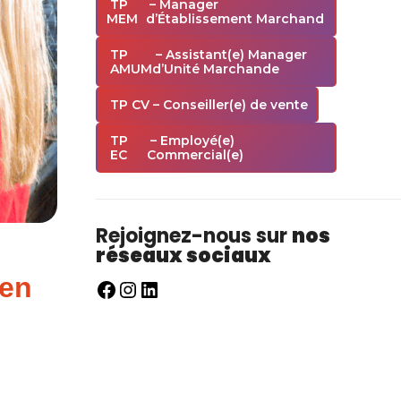
TP
– Manager
MEM
d’Établissement Marchand
TP
– Assistant(e) Manager
AMUM
d’Unité Marchande
TP CV
– Conseiller(e) de vente
TP
– Employé(e)
EC
Commercial(e)
Rejoignez-nous sur
nos
réseaux sociaux
 en