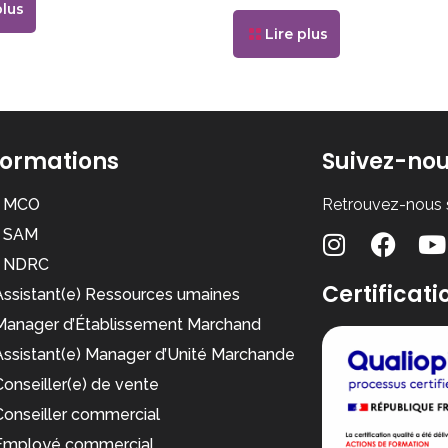
plus
Lire plus
formations
Suivez-nou
 MCO
Retrouvez-nous s
 SAM
 NDRC
Certificati
ssistant(e) Ressources umaines
Manager d’Établissement Marchand
ssistant(e) Manager d’Unité Marchande
onseiller(e) de vente
onseiller commercial
Employé commercial