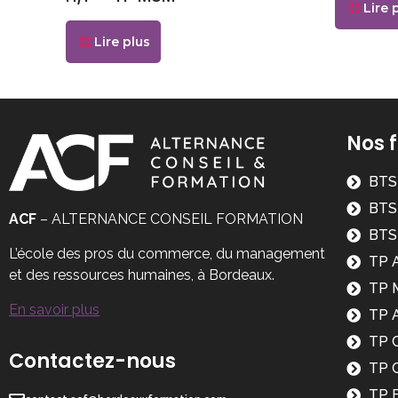
Lire 
Lire plus
Nos 
BTS
BTS
ACF
– ALTERNANCE CONSEIL FORMATION
BTS
L’école des pros du commerce, du management
TP A
et des ressources humaines, à Bordeaux.
TP 
En savoir plus
TP A
TP C
Contactez-nous
TP C
TP 